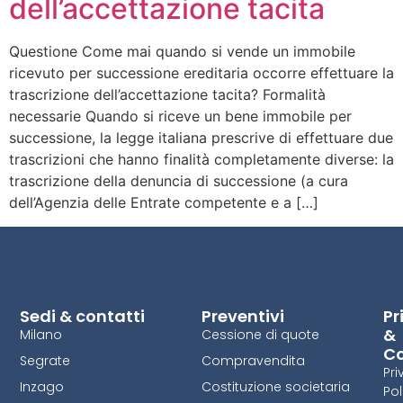
dell’accettazione tacita
Questione Come mai quando si vende un immobile
ricevuto per successione ereditaria occorre effettuare la
trascrizione dell’accettazione tacita? Formalità
necessarie Quando si riceve un bene immobile per
successione, la legge italiana prescrive di effettuare due
trascrizioni che hanno finalità completamente diverse: la
trascrizione della denuncia di successione (a cura
dell’Agenzia delle Entrate competente e a […]
Sedi & contatti
Preventivi
Pr
&
Milano
Cessione di quote
Co
Segrate
Compravendita
Pri
Inzago
Costituzione societaria
Pol