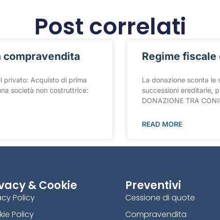
Post correlati
la compravendita
Regime fiscale
el privato: Acquisto di prima
La donazione sconta le s
na società non costruttrice:
successioni ereditarie, p
DONAZIONE TRA CONI
READ MORE
ivacy & Cookie
Preventivi
acy Policy
Cessione di quote
ie Policy
Compravendita