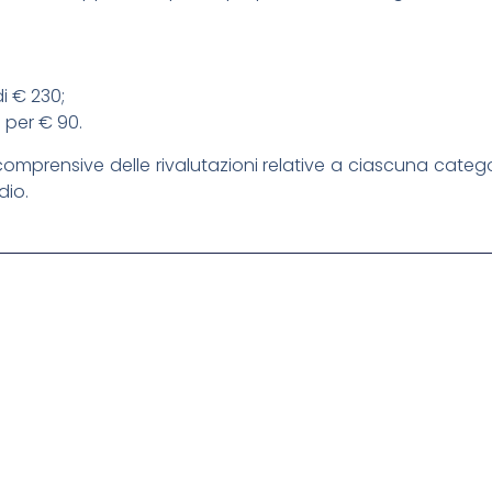
di € 230;
a per € 90.
comprensive delle rivalutazioni relative a ciascuna catego
dio.