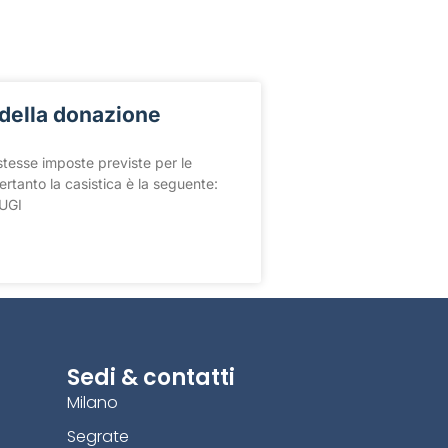
 della donazione
tesse imposte previste per le
ertanto la casistica è la seguente:
UGI
Sedi & contatti
Milano
Segrate