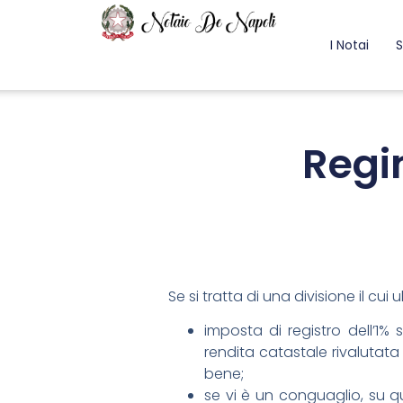
I Notai
S
Regim
Se si tratta di una divisione il cu
imposta di registro dell’1% 
rendita catastale rivalutata 
bene;
se vi è un conguaglio, su qu