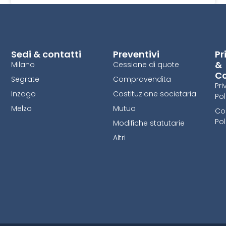
Sedi & contatti
Preventivi
Pr
&
Milano
Cessione di quote
Co
Segrate
Compravendita
Pri
Inzago
Costituzione societaria
Pol
Melzo
Mutuo
Co
Pol
Modifiche statutarie
Altri